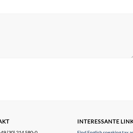
AKT
INTERESSANTE LIN
+49 (30) 214 580-0
Find English speaking tax a