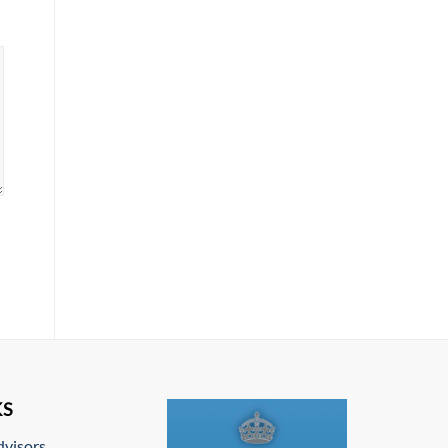
KS
dvisors