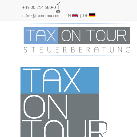
+49 30 214 580-0 |
office@taxontour.com
|
EN
|
DE