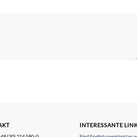
AKT
INTERESSANTE LIN
+49 (30) 214 580-0
Find English speaking tax a