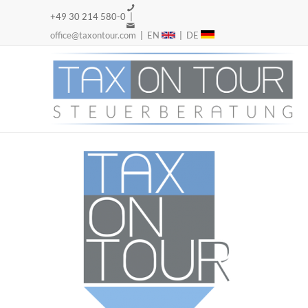
+49 30 214 580-0 |
office@taxontour.com
|
EN
|
DE