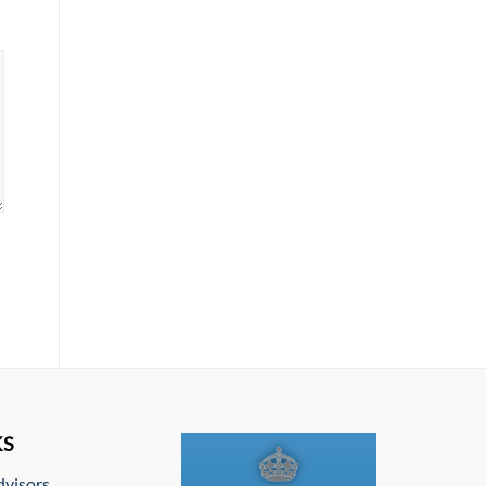
KS
dvisors