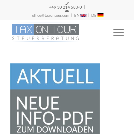
+49 30 214 580-0 |
office@taxontour.com
|
EN
|
DE