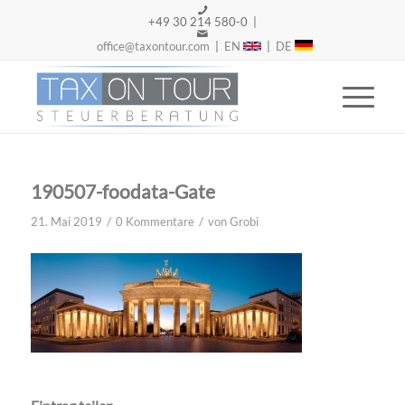
+49 30 214 580-0 |
office@taxontour.com
|
EN
|
DE
190507-foodata-Gate
/
/
21. Mai 2019
0 Kommentare
von
Grobi