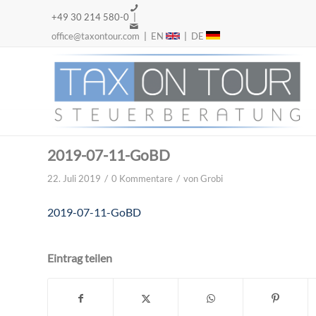
+49 30 214 580-0 |
office@taxontour.com
|
EN
|
DE
2019-07-11-GoBD
/
/
22. Juli 2019
0 Kommentare
von
Grobi
2019-07-11-GoBD
Eintrag teilen