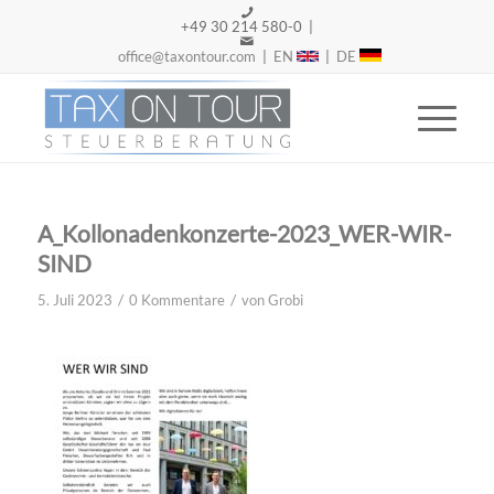
+49 30 214 580-0 |
office@taxontour.com
|
EN
|
DE
A_Kollonadenkonzerte-2023_WER-WIR-
SIND
/
/
5. Juli 2023
0 Kommentare
von
Grobi